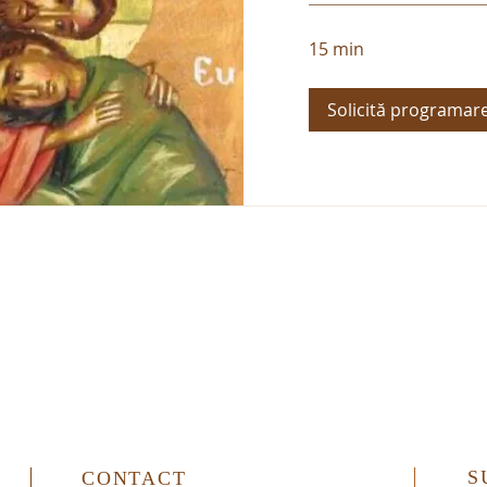
15 min
Solicită programar
S
CONTACT