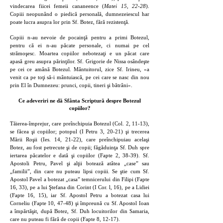
vindecarea fiicei femeii cananeence (
Matei 15, 22-28
).
Copiii neopunând o piedică personală, dumnezeiescul har
poate lucra asupra lor prin Sf. Botez, fără rezistenţă.
Copiii n-au nevoie de pocainţă pentru a primi Botezul,
pentru că ei n-au păcate personale, ci numai pe cel
strămoşesc. Moartea copiilor nebotezaţi e un păcat care
apasă greu asupra părinţilor. Sf. Grigorie de Nissa osândeşte
pe cei ce amână Botezul. Mântuitorul, zice Sf. Irineu, «a
venit ca pe toţi să-i mântuiască, pe cei care se nasc din nou
prin El în Dumnezeu: prunci, copii, tineri şi bătrâni».
Ce adeveriri ne dă Sfânta Scriptură despre Botezul
copiilor?
Tăierea-împrejur, care preînchipuia Botezul (Col. 2, 11-13),
se făcea şi copiilor; potopul (I Petru 3, 20-21) şi trecerea
Mării Roşii (Ies. 14, 21-22), care preînchipuiau acelaşi
Botez, au fost petrecute şi de copii; făgăduinţa Sf. Duh spre
iertarea păcatelor e dată şi copiilor (Fapte 2, 38-39). Sf.
Apostoli Petru, Pavel şi alţii botează atâtea „case” sau
„familii”, din care nu puteau lipsi copiii. Se ştie cum Sf.
Apostol Pavel a botezat „casa” temnicerului din Filipi (Fapte
16, 33), pe a lui Ştefana din Corint (I Cor. l, 16), pe a Lidiei
(Fapte 16, 15), iar Sf. Apostol Petru a botezat casa lui
Corneliu (Fapte 10, 47-48) şi împreună cu Sf. Apostol Ioan
a împărtăşit, după Botez, Sf. Duh locuitorilor din Samaria,
care nu puteau fi fără de copii (Fapte 8, 12-17).