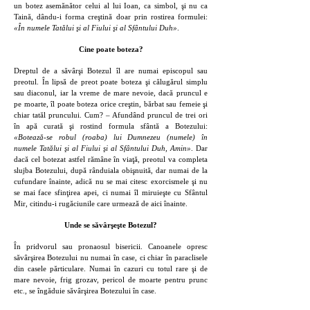
un botez asemănător celui al lui Ioan, ca simbol, şi nu ca
Taină, dându-i forma creştină doar prin rostirea formulei:
«În numele Tatălui şi al Fiului şi al Sfântului Duh»
.
Cine poate boteza?
Dreptul de a săvârşi Botezul îl are numai episcopul sau
preotul. În lipsă de preot poate boteza şi călugărul simplu
sau diaconul, iar la vreme de mare nevoie, dacă pruncul e
pe moarte, îl poate boteza orice creştin, bărbat sau femeie şi
chiar tatăl pruncului. Cum? – Afundând pruncul de trei ori
în apă curată şi rostind formula sfântă a Botezului:
«Botează-se robul (roaba) lui Dumnezeu (numele) în
numele Tatălui şi al Fiului şi al Sfântului Duh, Amin»
. Dar
dacă cel botezat astfel rămâne în viaţă, preotul va completa
slujba Botezului, după rânduiala obişnuită, dar numai de la
cufundare înainte, adică nu se mai citesc exorcismele şi nu
se mai face sfinţirea apei, ci numai îl miruieşte cu Sfântul
Mir, citindu-i rugăciunile care urmează de aici înainte.
Unde se săvârşeşte Botezul?
În pridvorul sau pronaosul bisericii. Canoanele opresc
săvârşirea Botezului nu numai în case, ci chiar în paraclisele
din casele părticulare. Numai în cazuri cu totul rare şi de
mare nevoie, frig grozav, pericol de moarte pentru prunc
etc., se îngăduie săvârşirea Botezului în case.