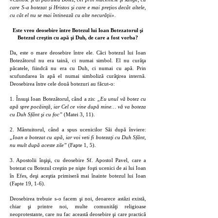
care S-a botezat şi Hristos şi care e mai preţios decât altele,
cu cât el nu se mai întinează cu alte necurăţii»
.
Este vreo deosebire între Botezul lui Ioan Botezatorul şi
Botezul creştin cu apă şi Duh, de care a fost vorba?
Da, este o mare deosebire între ele. Căci botezul lui Ioan
Botezătorul nu era taină, ci numai simbol. El nu curăţa
păcatele, fiindcă nu era cu Duh, ci numai cu apă. Prin
scufundarea în apă el numai simboliză curăţirea internă.
Deosebirea între cele două botezuri au făcut-o:
1. Însuşi Ioan Botezătorul, când a zis:
„Eu unul vă botez cu
apă spre pocăinţă, iar Cel ce vine după mine… vă va boteza
cu Duh Sfânt şi cu foc”
(Matei 3, 11).
2. Mântuitorul, când a spus ucenicilor Săi după înviere:
„Ioan a botezat cu apă, iar voi veti fi botezaţi cu Duh Sfânt,
nu mult după aceste zile”
(Fapte 1, 5).
3. Apostolii înşişi, cu deosebire Sf. Apostol Pavel, care a
botezat cu Botezul creştin pe nişte foşti ucenici de ai lui Ioan
în Efes, deşi aceştia primiseră mai înainte botezul lui Ioan
(Fapte 19, 1-6).
Deosebirea trebuie s-o facem şi noi, deoarece astăzi există,
chiar şi printre noi, multe comunităţi religioase
neoprotestante, care nu fac această deosebire şi care practică