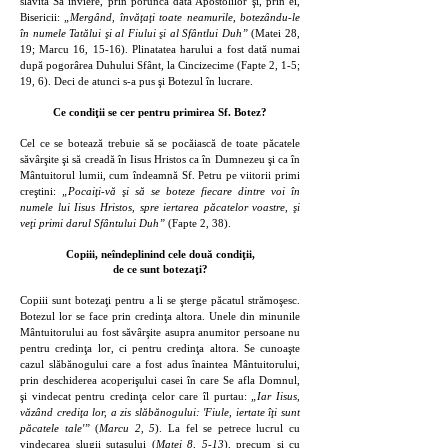
slăvita Sa înviere, prin porunca dată Apostolilor şi, prin ei,
Bisericii:
„Mergând, învăţaţi toate neamurile, botezându-le
în numele Tatălui şi al Fiului şi al Sfântlui Duh”
(Matei 28,
19; Marcu 16, 15-16). Plinatatea harului a fost dată numai
după pogorârea Duhului Sfânt, la Cincizecime (Fapte 2, 1-5;
19, 6). Deci de atunci s-a pus şi Botezul în lucrare.
Ce condiţii se cer pentru primirea Sf. Botez?
Cel ce se botează trebuie să se pocăiască de toate păcatele
săvârşite şi să creadă în Iisus Hristos ca în Dumnezeu şi ca în
Mântuitorul lumii, cum îndeamnă Sf. Petru pe viitorii primi
creştini:
„Pocaiţi-vă şi să se boteze fiecare dintre voi în
numele lui Iisus Hristos, spre iertarea păcatelor voastre, şi
veţi primi darul Sfântului Duh”
(Fapte 2, 38).
Copiii, neîndeplinind cele două condiţii,
de ce sunt botezaţi?
Copiii sunt botezaţi pentru a li se şterge păcatul strămoşesc.
Botezul lor se face prin credinţa altora. Unele din minunile
Mântuitorului au fost săvârşite asupra anumitor persoane nu
pentru credinţa lor, ci pentru credinţa altora. Se cunoaşte
cazul slăbănogului care a fost adus înaintea Mântuitorului,
prin deschiderea acoperişului casei în care Se afla Domnul,
şi vindecat pentru credinţa celor care îl purtau:
„Iar Iisus,
văzând crediţa lor, a zis slăbănogului: 'Fiule, iertate îţi sunt
păcatele tale'”
(
Marcu 2, 5
). La fel se petrece lucrul cu
vindecarea slugii sutaşului (
Matei 8, 5-13
), precum şi cu