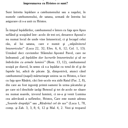
împreunarea cu Hristos ce sunt?
Sunt întreita lepădare a catehumenului sau a naşului, în
numele catehumenului, de satana, urmată de întreita lui
asigurare că s-a unit cu Hristos.
În timpul lepădărilor, catehumenul e întors cu faţa spre Apus
suflând şi scuipând într- acolo de trei ori, deoarece Apusul e
nu numai locul de unde vine întunericul, ci şi locaşul celui
rău, al lui satana, care e numit şi
„stăpânitorul
întunericului”
(Luca 22, 32; Efes. 6, 6, 12; Col. 1, 13).
Urmând deci cuvintelor Sfântului Apostol Pavel, care ne
îndeamnă
„să lepădăm dar lucrurile întunerieului şi să ne
îmbrăcăm cu armele luminii”
(Rom. 13, 12), catehumenul
scuipă pe diavol, în semn că s-a lepădat cu totul de el şi de
faptele lui, adică de păcate. Şi, dimpotrivă, atunci când
catehumenul (naşul) mărturiseşte unirea sa cu Hristos, o face
cu faţa spre Răsărit, căci într-acolo era zidit Raiul (Fac. 2, 8),
din care au fost izgoniţi primii oameni în urma păcatului şi
pe care ni-l deschide iarăşi Botezul şi tot de acolo ne răsare
nu numai soarele, izvorul luminii, ci ne-a şi venit Lumina
cea adevărată a sufletelor, Hristos, Care este numit adesea
„Soarele dreptăţii”
sau
„Răsăritul cel de sus”
(Luca 1, 78,
comp. şi Zah. 3, 3, 8; 6, 12 şi Mal. 4, 2. Vezi şi troparul
Crăciunului)
13
. Unirea cu Hristos se face prin credinţă, iar
dovada se face prin mărturisirea credinţei creştine, adică
prin rostirea Crezului. (Când cel ce se botează e prunc,
Crezul trebuie să-l spună naşul, în numele pruncului, iar nu