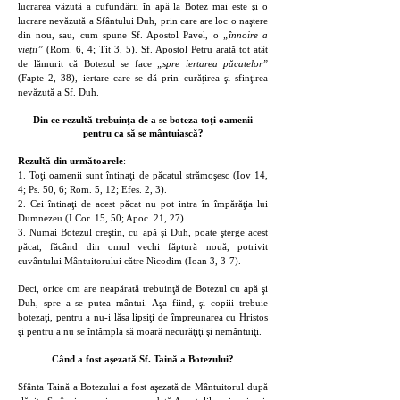
lucrarea văzută a cufundării în apă la Botez mai este şi o
lucrare nevăzută a Sfântului Duh, prin care are loc o naştere
din nou, sau, cum spune Sf. Apostol Pavel, o
„înnoire a
vieţii”
(Rom. 6, 4; Tit 3, 5). Sf. Apostol Petru arată tot atât
de lămurit că Botezul se face
„spre iertarea păcatelor”
(Fapte 2, 38), iertare care se dă prin curăţirea şi sfinţirea
nevăzută a Sf. Duh.
Din ce rezultă trebuinţa de a se boteza toţi oamenii
pentru ca să se mântuiască?
Rezultă din următoarele
:
1. Toţi oamenii sunt întinaţi de păcatul strămoşesc (Iov 14,
4; Ps. 50, 6; Rom. 5, 12; Efes. 2, 3).
2. Cei întinaţi de acest păcat nu pot intra în împărăţia lui
Dumnezeu (I Cor. 15, 50; Apoc. 21, 27).
3. Numai Botezul creştin, cu apă şi Duh, poate şterge acest
păcat, făcând din omul vechi făptură nouă, potrivit
cuvântului Mântuitorului către Nicodim (Ioan 3, 3-7).
Deci, orice om are neapărată trebuinţă de Botezul cu apă şi
Duh, spre a se putea mântui. Aşa fiind, şi copiii trebuie
botezaţi, pentru a nu-i lăsa lipsiţi de împreunarea cu Hristos
şi pentru a nu se întâmpla să moară necurăţiţi şi nemântuiţi.
Când a fost aşezată Sf. Taină a Botezului?
Sfânta Taină a Botezului a fost aşezată de Mântuitorul după