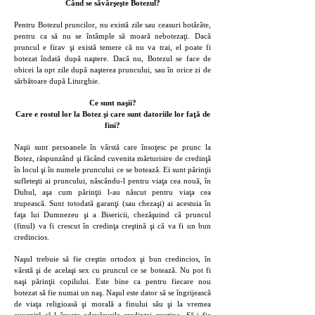
Când se săvârşeşte Botezul?
Pentru Botezul pruncilor, nu există zile sau ceasuri hotărâte,
pentru ca să nu se întâmple să moară nebotezaţi. Dacă
pruncul e firav şi există temere că nu va trai, el poate fi
botezat îndată după naştere. Dacă nu, Botezul se face de
obicei la opt zile după naşterea pruncului, sau în orice zi de
sărbătoare după Liturghie.
Ce sunt naşii?
Care e rostul lor la Botez şi care sunt datoriile lor faţă de
fini?
Naşii sunt persoanele în vârstă care însoţesc pe prunc la
Botez, răspunzând şi făcând cuvenita mărturisire de credinţă
în locul şi în numele pruncului ce se botează. Ei sunt părinţii
sufleteşti ai pruncului, născându-l pentru viaţa cea nouă, în
Duhul, aşa cum părinţii l-au născut pentru viaţa cea
trupească. Sunt totodată garanţi (sau chezaşi) ai acestuia în
faţa lui Dumnezeu şi a Bisericii, chezăşuind că pruncul
(finul) va fi crescut în credinţa creştină şi că va fi un bun
credincios.
Naşul trebuie să fie creştin ortodox şi bun credincios, în
vârstă şi de acelaşi sex cu pruncul ce se botează. Nu pot fi
naşi părinţii copilului. Este bine ca pentru fiecare nou
botezat să fie numai un naş. Naşul este dator să se îngrijească
de viaţa religioasă şi morală a finului său şi la vremea