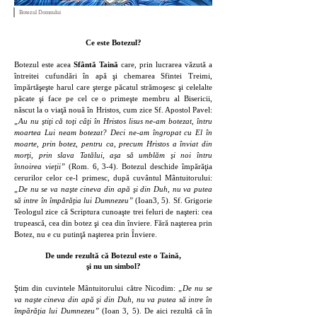
Botezul Domnului
Ce este Botezul?
Botezul este acea
Sfântă Taină
care, prin lucrarea văzută a
întreitei cufundări în apă şi chemarea Sfintei Treimi,
împărtăşeşte harul care şterge păcatul strămoşesc şi celelalte
păcate şi face pe cel ce o primeşte membru al Bisericii,
născut la o viaţă nouă în Hristos, cum zice Sf. Apostol Pavel:
„Au nu ştiţi că toţi câţi în Hristos lisus ne-am botezat, întru
moartea Lui neam botezat? Deci ne-am îngropat cu El în
moarte, prin botez, pentru ca, precum Hristos a înviat din
morţi, prin slava Tatălui, aşa să umblăm şi noi întru
înnoirea vieţii”
(Rom. 6, 3-4). Botezul deschide împărăţia
cerurilor celor ce-l primesc, după cuvântul Mântuitorului:
„De nu se va naşte cineva din apă şi din Duh, nu va putea
să intre în împărăţia lui Dumnezeu”
(Ioan3, 5). Sf. Grigorie
Teologul zice că Scriptura cunoaşte trei feluri de naşteri: cea
trupească, cea din botez şi cea din înviere. Fără naşterea prin
Botez, nu e cu putinţă naşterea prin Înviere.
De unde rezultă că Botezul este o Taină,
şi nu un simbol?
Ştim din cuvintele Mântuitorului către Nicodim:
„De nu se
va naşte cineva din apă şi din Duh, nu va putea să intre în
împărăţia lui Dumnezeu”
(Ioan 3, 5). De aici rezultă că în