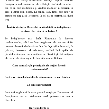
cuvenită să-l înveţe adevărurile credinţei creştine. Să-i fie
învăţător şi îndrumător în cele sufleteşti, sârguindu-se a face
din el un bun credincios şi vrednic mădular al Bisericii în
care a intrat prin Botez. La rândul său, finul este dator să
asculte pe naş şi să-l respecte, la fel ca pe părinţii săi după
trup.
Înainte de slujba Botezului ce rânduială se îndeplineşte
pentru cel ce vine să se boteze?
Se îndeplineşte mai întâi Rânduiala la facerea
catehumenului, adică se face pregătirea celui ce are să fie
botezat. Această rânduială se face în faţa uşilor bisericii, în
pridvor, deoarece cel nebotezat, nefiind încă spălat de
păcatul strămoşesc, nu e mădular al Bisericii şi nici cetăţean
al cerului ale cărui uşi ni le deschide numai Botezul.
Care sunt părţile principale ale slujbei facerii
catehumenului?
Sunt:
exorcismele, lepădările şi împreunarea cu Hristos.
Ce sunt exorcismele?
Sunt trei rugăciuni în care preotul roagă pe Dumnezeu să
îndepărteze de la catehumen toată puterea cea rea a
diavolului.
Dar lepădările şi