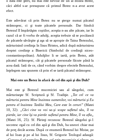
o dată este şters, nu mai este nevoie de un al doilea Botez,
căci altfel s-ar presupune că primul Botez n-a avut acest
efect.
Este adevărat că prin Botez nu se şterge numai păcatul
strămoşesc, ci şi toate păcatele personale. Dar fiindcă
Botezul îl împărtăşim copiilor, aceştia n-au alte păcate, iar în
cazul că ar fi vorba de adulţi, aceştia trebuie să se pocăiască
de păcatele săvârşite şi aşa să se apropie de Taina Botezului,
mărturisind credinţa în Iisus Hristos, adică după mărturisirea
dreptei credinţe a Bisericii (Simbolul de credinţă niceo-
constantinopolitan). Adulţilor li se iartă, prin Botez, atât
păcatul strămoşesc, cât şi păcatele personale făcute până la
acea dată. Iată de ce, când vorbim despre efectele Botezului,
înţelegem sau spunem că prin el se iartă păcatul strămoşesc.
Mai este un Botez în afară de cel din apă şi din Duh?
Mai este şi Botezul muceniciei sau al sângelui, cum
mărturiseşte Sf. Scriptură şi Sf. Tradiţie.
„Tot cel ce va
mărturisi pentru Mine înaintea oamenilor, voi mărturisi şi Eu
pentru el înaintea Tatălui Meu, Care este în ceruri”
(Matei
10, 32).
„Căci cine va voi sa-şi scape sufletul său, îl va
pierde, iar cine îşi va pierde sufletul pentru Mine, îl va afla„
(Matei 16, 25). Sf. Părinţi recunosc Botezul sângelui şi-1
socotesc egal cu cel din apă şi din Duh, ba uneori chiar mai
de preţ decât acesta. După ce enumeră Botezul lui Moise, pe
al lui Ioan şi pe al lui Iisus, Sf. Grigorie Teologul adaugă:
«Cunosc şi al patrulea Botez, cel prin mucenicie şi sânge, cu