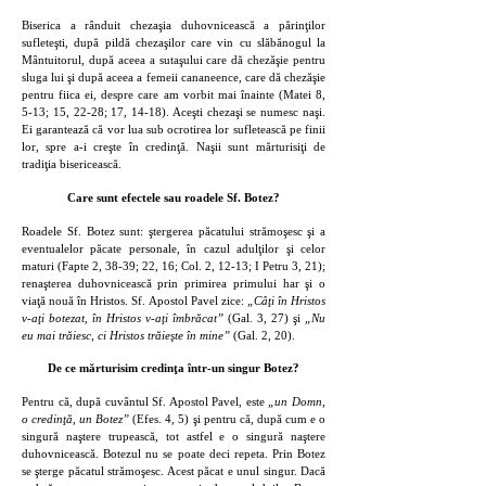
Biserica a rânduit chezaşia duhovnicească a părinţilor
sufleteşti, după pildă chezaşilor care vin cu slăbănogul la
Mântuitorul, după aceea a sutaşului care dă chezăşie pentru
sluga lui şi după aceea a femeii cananeence, care dă chezăşie
pentru fiica ei, despre care am vorbit mai înainte (Matei 8,
5-13; 15, 22-28; 17, 14-18). Aceşti chezaşi se numesc naşi.
Ei garantează că vor lua sub ocrotirea lor sufletească pe finii
lor, spre a-i creşte în credinţă. Naşii sunt mărturisiţi de
tradiţia bisericească.
Care sunt efectele sau roadele Sf. Botez?
Roadele Sf. Botez sunt: ştergerea păcatului strămoşesc şi a
eventualelor păcate personale, în cazul adulţilor şi celor
maturi (Fapte 2, 38-39; 22, 16; Col. 2, 12-13; I Petru 3, 21);
renaşterea duhovnicească prin primirea primului har şi o
viaţă nouă în Hristos. Sf. Apostol Pavel zice:
„Câţi în Hristos
v-aţi botezat, în Hristos v-aţi îmbrăcat”
(Gal. 3, 27) şi
„Nu
eu mai trăiesc, ci Hristos trăieşte în mine”
(Gal. 2, 20).
De ce mărturisim credinţa într-un singur Botez?
Pentru că, după cuvântul Sf. Apostol Pavel, este
„un Domn,
o credinţă, un Botez”
(Efes. 4, 5) şi pentru că, după cum e o
singură naştere trupească, tot astfel e o singură naştere
duhovnicească. Botezul nu se poate deci repeta. Prin Botez
se şterge păcatul strămoşesc. Acest păcat e unul singur. Dacă