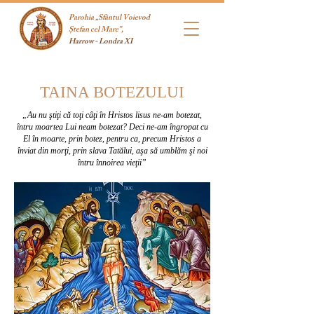
Parohia „Sfântul Voievod
Ștefan cel Mare”,
Harrow - Londra XI
TAINA BOTEZULUI
„Au nu ştiţi că toţi câţi în Hristos lisus ne-am botezat,
întru moartea Lui neam botezat? Deci ne-am îngropat cu
El în moarte, prin botez, pentru ca, precum Hristos a
înviat din morţi, prin slava Tatălui, aşa să umblăm şi noi
întru înnoirea vieţii”