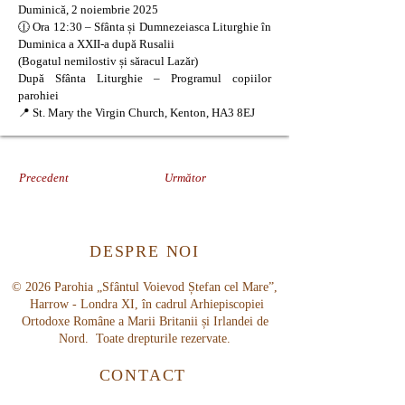
Duminică, 2 noiembrie 2025
🕧 Ora 12:30 – Sfânta și Dumnezeiasca Liturghie în
Duminica a XXII-a după Rusalii
(Bogatul nemilostiv și săracul Lazăr)
După Sfânta Liturghie – Programul copiilor
parohiei
📍 St. Mary the Virgin Church, Kenton, HA3 8EJ
Precedent
Următor
DESPRE NOI
© 2026 Parohia „Sfântul Voievod Ștefan cel Mare”,
Harrow - Londra XI, în cadrul Arhiepiscopiei
Ortodoxe Române a Marii Britanii și Irlandei de
Nord. Toate drepturile rezervate.
CONTACT