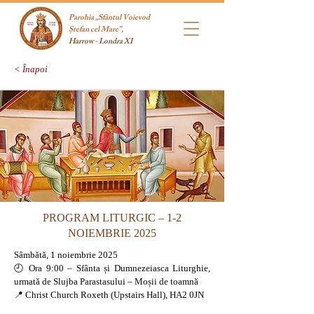
Parohia „Sfântul Voievod
Ștefan cel Mare”,
Harrow - Londra XI
< Înapoi
PROGRAM LITURGIC – 1-2
NOIEMBRIE 2025
Sâmbătă, 1 noiembrie 2025
🕘 Ora 9:00 – Sfânta și Dumnezeiasca Liturghie,
urmată de Slujba Parastasului – Moșii de toamnă
📍 Christ Church Roxeth (Upstairs Hall), HA2 0JN