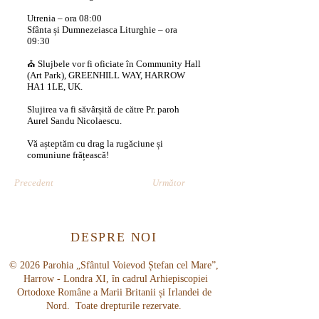
Utrenia – ora 08:00
Sfânta și Dumnezeiasca Liturghie – ora
09:30
⛪ Slujbele vor fi oficiate în Community Hall
(Art Park), GREENHILL WAY, HARROW
HA1 1LE, UK.
Slujirea va fi săvârșită de către Pr. paroh
Aurel Sandu Nicolaescu.
Vă așteptăm cu drag la rugăciune și
comuniune frățească!
Precedent
Următor
DESPRE NOI
© 2026 Parohia „Sfântul Voievod Ștefan cel Mare”,
Harrow - Londra XI, în cadrul Arhiepiscopiei
Ortodoxe Române a Marii Britanii și Irlandei de
Nord. Toate drepturile rezervate.