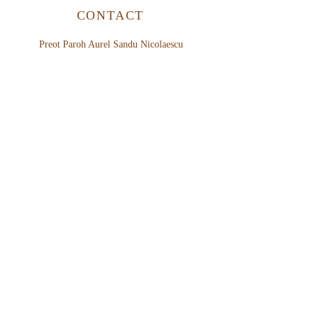
CONTACT
Preot Paroh Aurel Sandu Nicolaescu
Tel:
+44 7536223276
E-mail:
st.stephen@orthodoxparishharrow.co.uk
SUGESTII
Parohia „Sfântul Voievod
Ștefan cel Mare”,
Harrow - Londra XI.
Arhiepiscopia Ortodoxă Română
a Marii Britanii
și Irlandei de Nord.