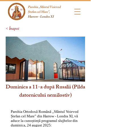
Parohia „Sfântul Voievod
Ștefan cel Mare”,
Harrow - Londra XI
< Înapoi
Duminica a 11-a după Rusalii (Pilda
datornicului nemilostiv)
Parohia Ortodoxă Română „Sfântul Voievod
Ștefan cel Mare” din Harrow - Londra XI, vă
aduce la cunoștință programul slujbelor din
duminica, 24 august 2025: