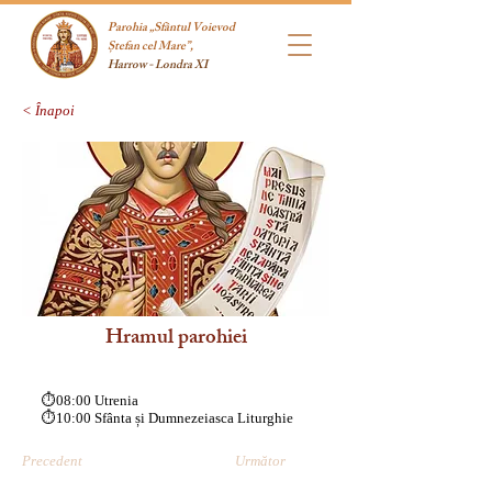
Parohia „Sfântul Voievod
Ștefan cel Mare”,
Harrow - Londra XI
< Înapoi
Hramul parohiei
⏱️08:00 Utrenia
⏱️10:00 Sfânta și Dumnezeiasca Liturghie
Precedent
Următor