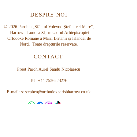
DESPRE NOI
© 2026 Parohia „Sfântul Voievod Ștefan cel Mare”,
Harrow - Londra XI, în cadrul Arhiepiscopiei
Ortodoxe Române a Marii Britanii și Irlandei de
Nord. Toate drepturile rezervate.
CONTACT
Preot Paroh Aurel Sandu Nicolaescu
Tel:
+44 7536223276
E-mail:
st.stephen@orthodoxparishharrow.co.uk
SUGESTII
Parohia „Sfântul Voievod